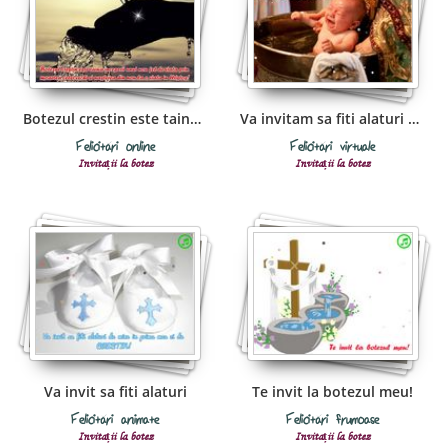
Botezul crestin este taina inceperii
Va invitam sa fiti alaturi de noi
Felicitări online
Felicitări virtuale
Invitații la botez
Invitații la botez
Va invit sa fiti alaturi
Te invit la botezul meu!
Felicitări animate
Felicitări frumoase
Invitații la botez
Invitații la botez