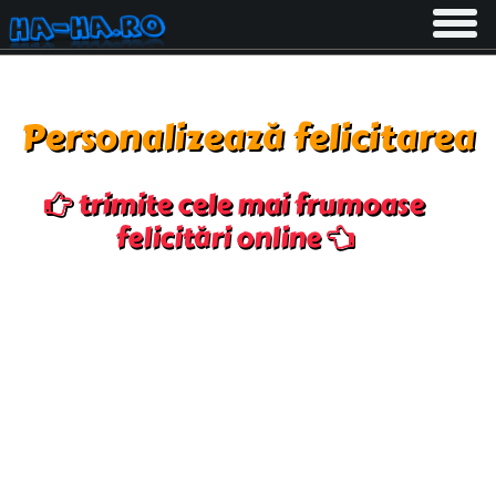
Toggle
navigati
Personalizează felicitarea
trimite cele mai frumoase
felicitări online