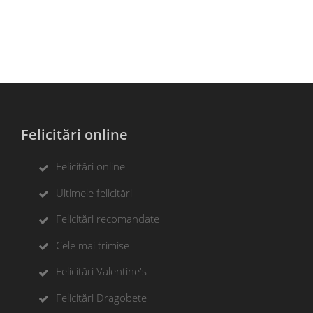
Felicitări online
Felicitări online
Ultimele felicitări
Felicitări recomandate
Cele mai trimise
Felicitări Valentine's
Felicitări Dragobete