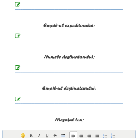
Email-ul expeditorului:
Numele destinatarului:
Email-ul destinatarului:
Mesajul tău: