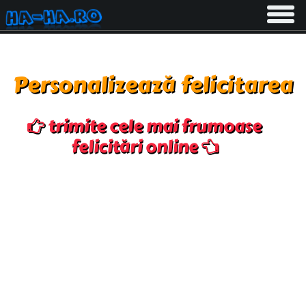
Toggle
navigati
Personalizează felicitarea
trimite cele mai frumoase
felicitări online