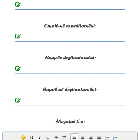
Email-ul expeditorului:
Numele destinatarului:
Email-ul destinatarului:
Mesajul tău: