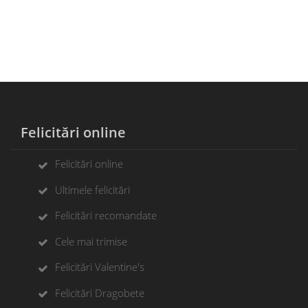
Felicitări online
Felicitări online
Ultimele felicitări
Felicitări recomandate
Cele mai trimise
Felicitări Valentine's
Felicitări Dragobete