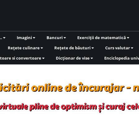
..
Imagini
Bancuri
Exerciții de matematică
Rețete culinare
Rețete de băuturi
Curs valutar
toare si convertoare
Dicționar de vise
Enciclopedia uni
icitări online de încurajar - 
 virtuale pline de optimism și curaj ce