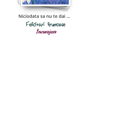
Niciodata sa nu te dai batut!!!
Felicitări frumoase
Încurajare