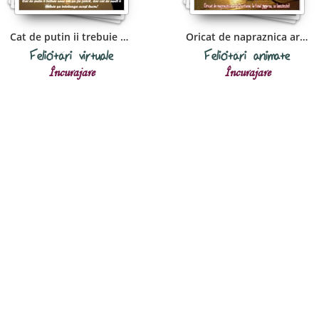
Cat de putin ii trebuie unui om sa fie
Oricat de napraznica ar fi furtuna
Felicitări virtuale
Felicitări animate
Încurajare
Încurajare