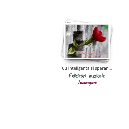
Cu inteligenta si speranta
Felicitări muzicale
Încurajare