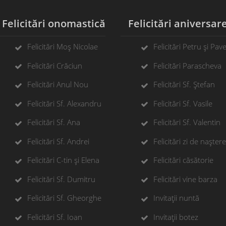
elicitări onomastică
Felicitări aniversar
Felicitări Moș Nicolae
Felicitări Petru și Pave
Felicitări Crăciun
Felicitări Parascheva
Felicitări Anul Nou
Felicitări Sf. Ștefan
Felicitări Sf. Alexandru
Felicitări Sf. Vasile
Felicitări Sf. Ana
Felicitări Sf. Valentin
Felicitări Sf. Andrei
Felicitări zi de naștere
Felicitări C-tin și Elena
Felicitări căsătorie
Felicitări Sf. Dumitru
Felicitări vine barza
Felicitări Sf. Gheorghe
Invitații nuntă
Felicitări Sf. Ioan
Invitații botez