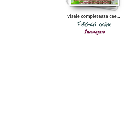
Visele completeaza ceea ce nu indraznim sa
Felicitări online
Încurajare