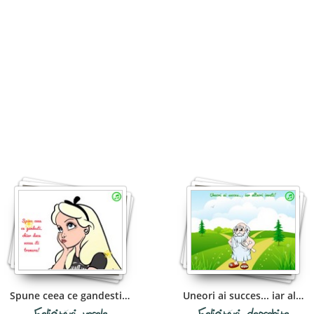
Spune ceea ce gandesti, chiar daca vocea
Uneori ai succes... iar alteori inveti!