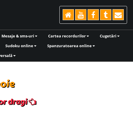
Mesaje & sms-uri
Cartea recordurilor
Cugetări
Sudoku online
Spanzuratoarea online
versală
noie
lor dragi