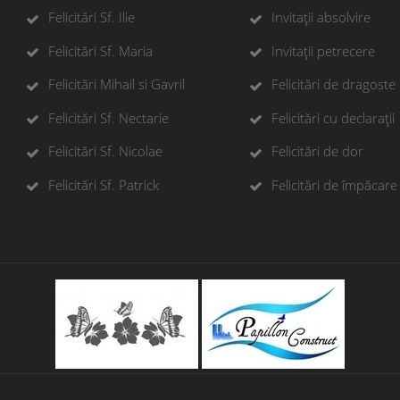
Felicitări Sf. Ilie
Invitații absolvire
Felicitări Sf. Maria
Invitații petrecere
Felicitări Mihail si Gavril
Felicitări de dragoste
Felicitări Sf. Nectarie
Felicitări cu declarații
Felicitări Sf. Nicolae
Felicitări de dor
Felicitări Sf. Patrick
Felicitări de împăcare