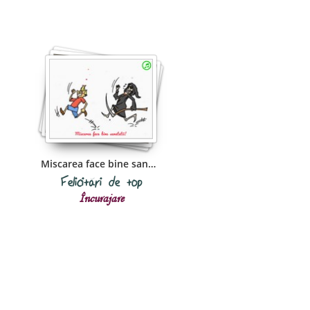
Miscarea face bine sanatatii!
Felicitări de top
Încurajare