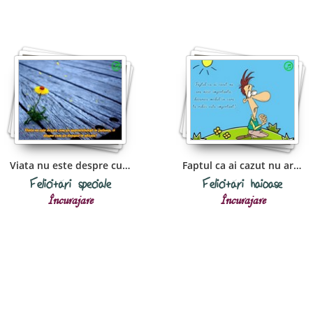
Viata nu este despre cum sa
Faptul ca ai cazut nu are nicio
Felicitări speciale
Felicitări haioase
Încurajare
Încurajare