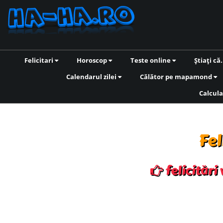
Felicitari
Horoscop
Teste online
Știați că.
Calendarul zilei
Călător pe mapamond
Calcula
Fel
felicitări