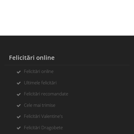
Felicitări online
Felicitări online
Ultimele felicitări
Felicitări recomandate
Cele mai trimise
Felicitări Valentine's
Felicitări Dragobete