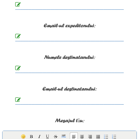
Email-ul expeditorului:
Numele destinatarului:
Email-ul destinatarului:
Mesajul tău: