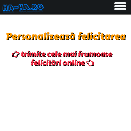
Toggle
navigati
Personalizează felicitarea
trimite cele mai frumoase
felicitări online