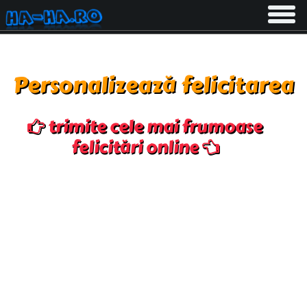
Toggle
navigati
Personalizează felicitarea
trimite cele mai frumoase
felicitări online