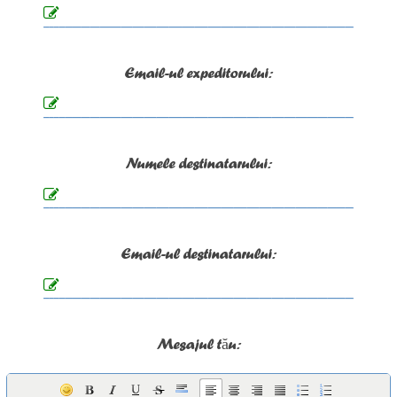
Email-ul expeditorului:
Numele destinatarului:
Email-ul destinatarului:
Mesajul tău: