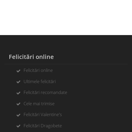
Felicitări online
Felicitări online
Ultimele felicitări
Felicitări recomandate
Cele mai trimise
Felicitări Valentine's
Felicitări Dragobete