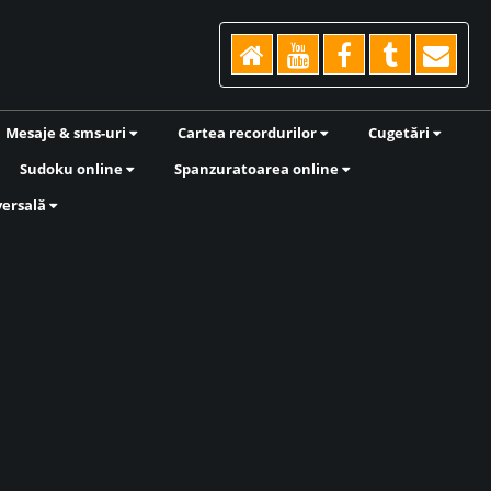
Mesaje & sms-uri
Cartea recordurilor
Cugetări
Sudoku online
Spanzuratoarea online
versală