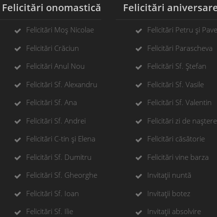
elicitări onomastică
Felicitări aniversar
Felicitări Moș Nicolae
Felicitări Petru și Pave
Felicitări Crăciun
Felicitări Parascheva
Felicitări Anul Nou
Felicitări Sf. Ștefan
Felicitări Sf. Alexandru
Felicitări Sf. Vasile
Felicitări Sf. Ana
Felicitări Sf. Valentin
Felicitări Sf. Andrei
Felicitări zi de naștere
Felicitări C-tin și Elena
Felicitări căsătorie
Felicitări Sf. Dumitru
Felicitări vine barza
Felicitări Sf. Gheorghe
Invitații nuntă
Felicitări Sf. Ioan
Invitații botez
Felicitări Sf. Ilie
Invitații absolvire