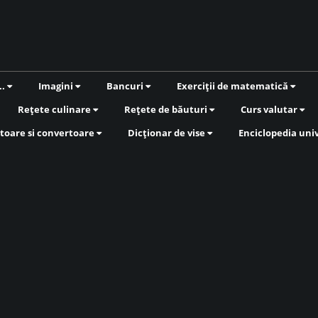
..
Imagini
Bancuri
Exerciții de matematică
Rețete culinare
Rețete de băuturi
Curs valutar
toare si convertoare
Dicționar de vise
Enciclopedia uni