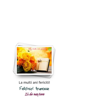
La multi ani fericiti!
Felicitări frumoase
Zi de naștere