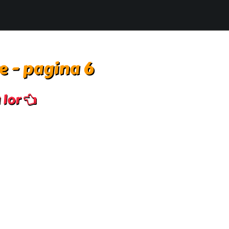
re - pagina 6
a lor