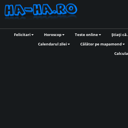
Felicitari
Horoscop
Teste online
Știați că.
Calendarul zilei
Călător pe mapamond
Calcula