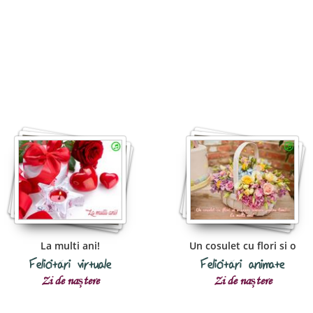
La multi ani!
Un cosulet cu flori si o
Felicitări virtuale
Felicitări animate
Zi de naștere
Zi de naștere