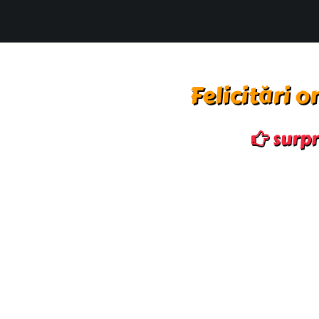
Felicitări o
surpri