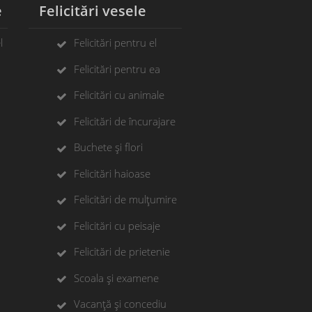
e
Felicitări vesele
l
Felicitări pentru el
Felicitări pentru ea
Felicitări cu animale
Felicitări de încurajare
Buchete și flori
Felicitări haioase
Felicitări de mulțumire
Felicitări cu peisaje
Felicitări de prietenie
Scoala și examene
Vacanță și concediu