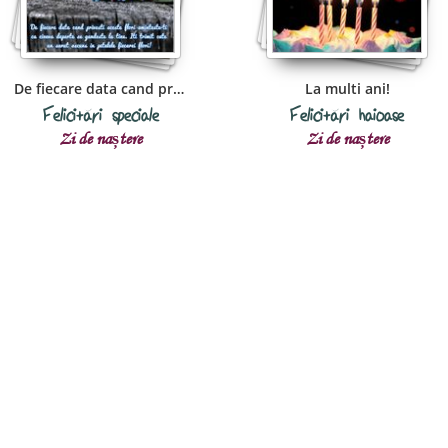
De fiecare data cand privesti
La multi ani!
Felicitări speciale
Felicitări haioase
Zi de naștere
Zi de naștere