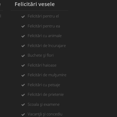
e
Felicitări vesele
l
Felicitări pentru el
Felicitări pentru ea
Felicitări cu animale
Felicitări de încurajare
Buchete și flori
Felicitări haioase
Felicitări de mulțumire
Felicitări cu peisaje
Felicitări de prietenie
Scoala și examene
Vacanță și concediu