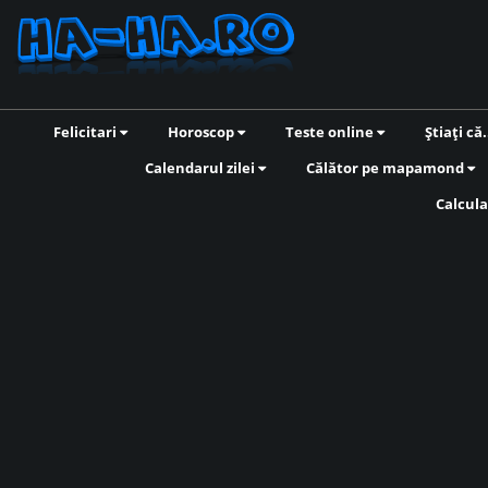
Felicitari
Horoscop
Teste online
Știați că.
Calendarul zilei
Călător pe mapamond
Calcula