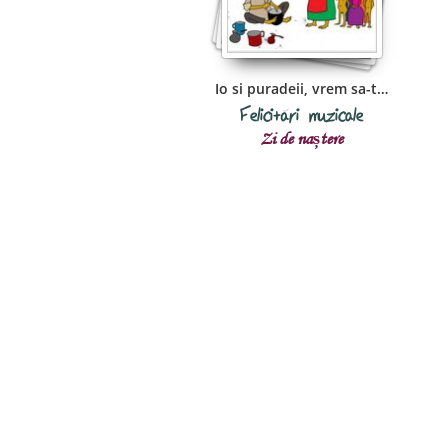
Io si puradeii, vrem sa-ti huram
Felicitări muzicale
Zi de naștere