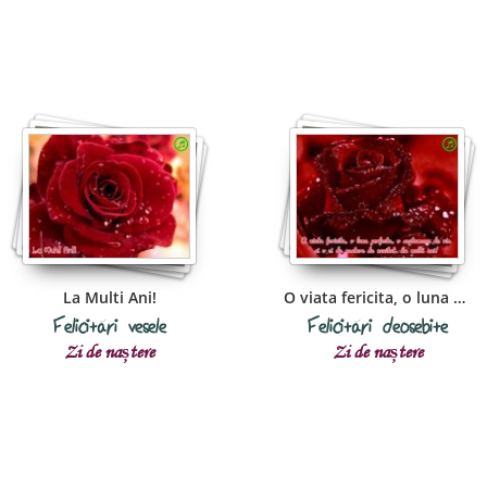
La Multi Ani!
O viata fericita, o luna perfecta
Felicitări vesele
Felicitări deosebite
Zi de naștere
Zi de naștere