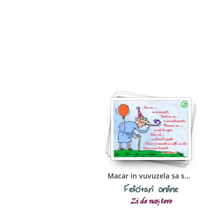
Macar in vuvuzela sa sufli
Felicitări online
Zi de naștere