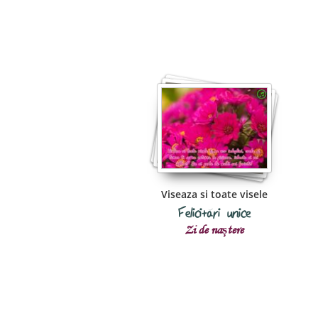
Viseaza si toate visele
Felicitări unice
Zi de naștere