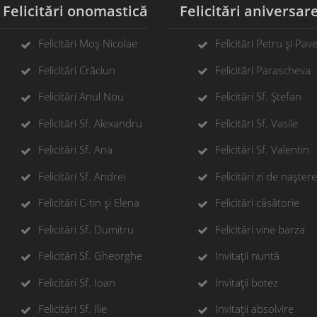
elicitări onomastică
Felicitări aniversar
Felicitări Moș Nicolae
Felicitări Petru și Pave
Felicitări Crăciun
Felicitări Parascheva
Felicitări Anul Nou
Felicitări Sf. Ștefan
Felicitări Sf. Alexandru
Felicitări Sf. Vasile
Felicitări Sf. Ana
Felicitări Sf. Valentin
Felicitări Sf. Andrei
Felicitări zi de naștere
Felicitări C-tin și Elena
Felicitări căsătorie
Felicitări Sf. Dumitru
Felicitări vine barza
Felicitări Sf. Gheorghe
Invitații nuntă
Felicitări Sf. Ioan
Invitații botez
Felicitări Sf. Ilie
Invitații absolvire