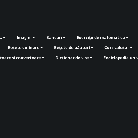
..
Imagini
Bancuri
Exerciții de matematică
Rețete culinare
Rețete de băuturi
Curs valutar
toare si convertoare
Dicționar de vise
Enciclopedia uni