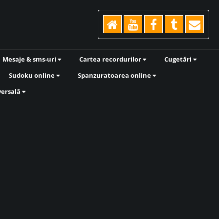
Mesaje & sms-uri
Cartea recordurilor
Cugetări
Sudoku online
Spanzuratoarea online
versală