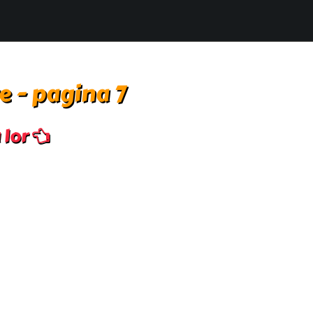
re - pagina 7
a lor