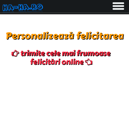
Toggle
navigati
Personalizează felicitarea
trimite cele mai frumoase
felicitări online