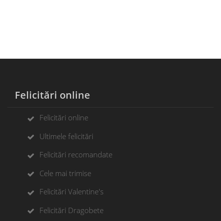
Felicitări online
Felicitări online
Ultimele felicitări
Felicitări recomandate
Cele mai trimise
Felicitări Valentine's
Felicitări Dragobete