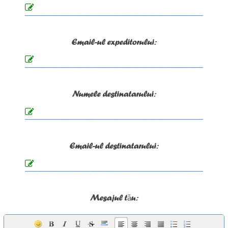
Email-ul expeditorului:
Numele destinatarului:
Email-ul destinatarului:
Mesajul tău: