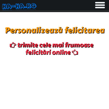
Toggle
navigati
Personalizează felicitarea
trimite cele mai frumoase
felicitări online