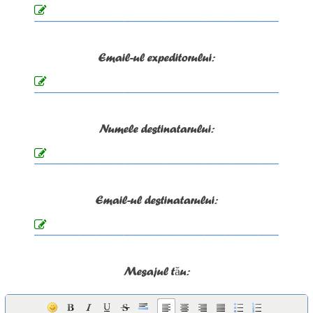
Email-ul expeditorului:
Numele destinatarului:
Email-ul destinatarului:
Mesajul tău: