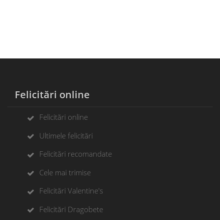
Felicitări online
Felicitări online
Ultimele felicitări
Felicitări recomandate
Cele mai trimise
Felicitări Valentine's
Felicitări Dragobete