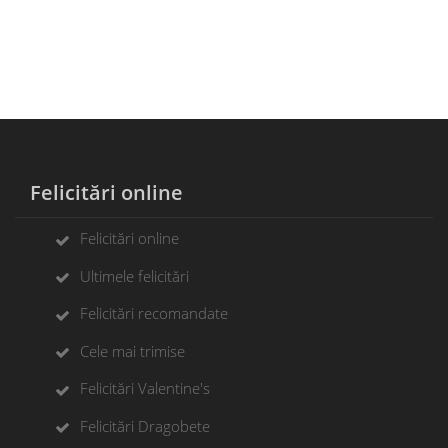
Felicitări online
Felicitări online
Ultimele felicitări
Felicitări recomandate
Cele mai trimise
Felicitări Valentine's
Felicitări Dragobete