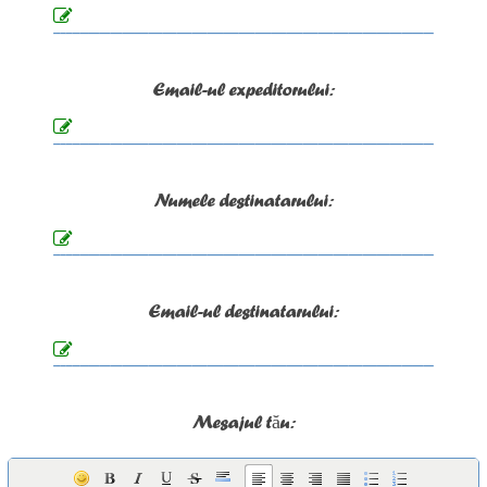
Email-ul expeditorului:
Numele destinatarului:
Email-ul destinatarului:
Mesajul tău: