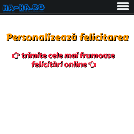
Toggle
navigati
Personalizează felicitarea
trimite cele mai frumoase
felicitări online