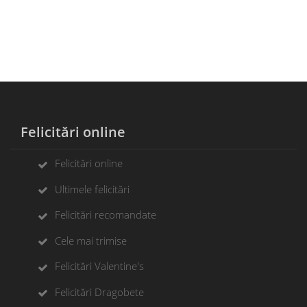
Felicitări online
Felicitări online
Ultimele felicitări
Felicitări recomandate
Cele mai trimise
Felicitări Valentine's
Felicitări Dragobete