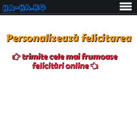
Toggle
navigati
Personalizează felicitarea
trimite cele mai frumoase
felicitări online