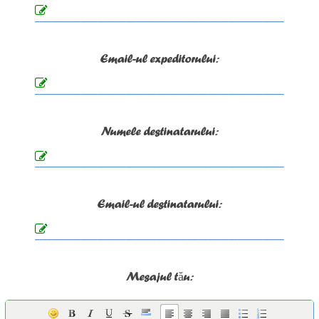
Email-ul expeditorului:
Numele destinatarului:
Email-ul destinatarului:
Mesajul tău: