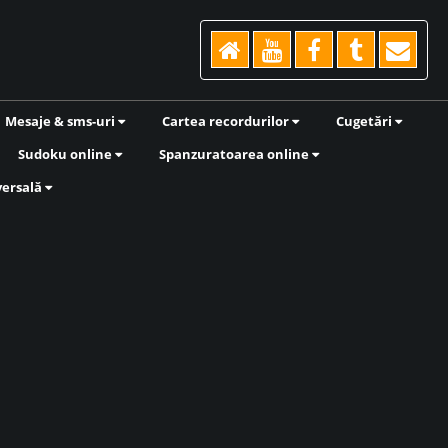
Mesaje & sms-uri
Cartea recordurilor
Cugetări
Sudoku online
Spanzuratoarea online
versală