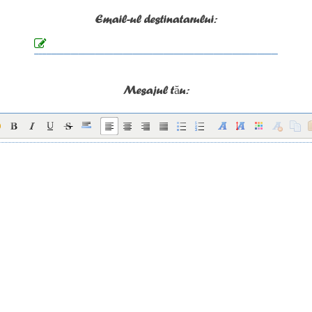
Email-ul destinatarului:
Mesajul tău: