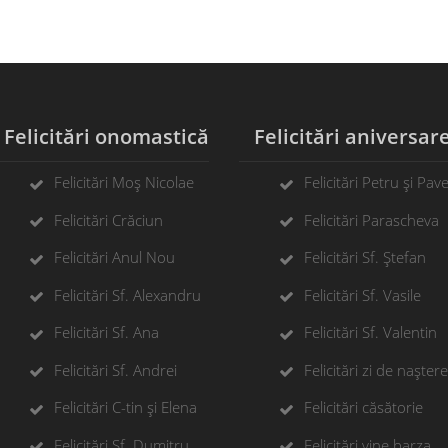
elicitări onomastică
Felicitări aniversar
Felicitări Moș Nicolae
Felicitări Petru și Pave
Felicitări Crăciun
Felicitări Parascheva
Felicitări Anul Nou
Felicitări Sf. Ștefan
Felicitări Sf. Alexandru
Felicitări Sf. Vasile
Felicitări Sf. Ana
Felicitări Sf. Valentin
Felicitări Sf. Andrei
Felicitări zi de naștere
Felicitări C-tin și Elena
Felicitări căsătorie
Felicitări Sf. Dumitru
Felicitări vine barza