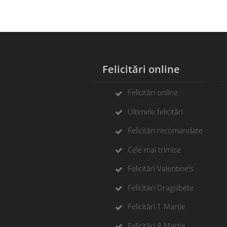
Felicitări online
F
Felicitări online
Ultimele felicitări
Felicitări recomandate
Cele mai trimise
Felicitări Valentine's
Felicitări Dragobete
Felicitări 1 Martie
Felicitări 8 Martie