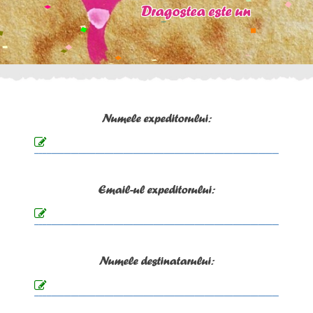
Numele expeditorului:
Email-ul expeditorului:
Numele destinatarului: