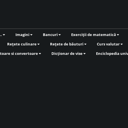
..
Imagini
Bancuri
Exerciții de matematică
Rețete culinare
Rețete de băuturi
Curs valutar
toare si convertoare
Dicționar de vise
Enciclopedia uni