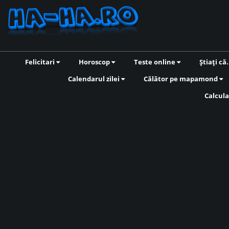
Felicitari
Horoscop
Teste online
Știați că.
Calendarul zilei
Călător pe mapamond
Calcula