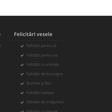
e
Felicitări vesele
l
Felicitări pentru el
Felicitări pentru ea
Felicitări cu animale
Felicitări de încurajare
Buchete și flori
Felicitări haioase
Felicitări de mulțumire
Felicitări cu peisaje