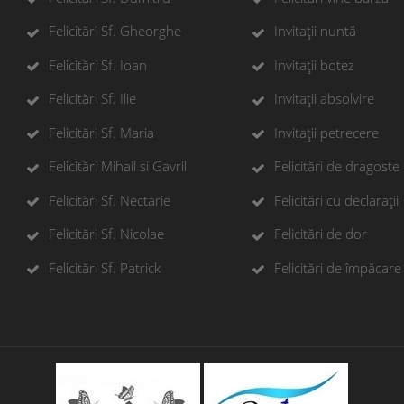
Felicitări Sf. Gheorghe
Invitații nuntă
Felicitări Sf. Ioan
Invitații botez
Felicitări Sf. Ilie
Invitații absolvire
Felicitări Sf. Maria
Invitații petrecere
Felicitări Mihail si Gavril
Felicitări de dragoste
Felicitări Sf. Nectarie
Felicitări cu declarații
Felicitări Sf. Nicolae
Felicitări de dor
Felicitări Sf. Patrick
Felicitări de împăcare