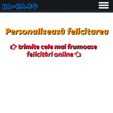
Toggle
navigati
Personalizează felicitarea
trimite cele mai frumoase
felicitări online