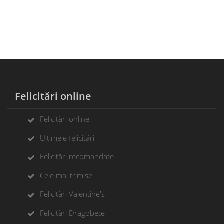
Felicitări online
Felicitări online
Ultimele felicitări
Felicitări recomandate
Cele mai trimise
Felicitări Valentine's
Felicitări Dragobete