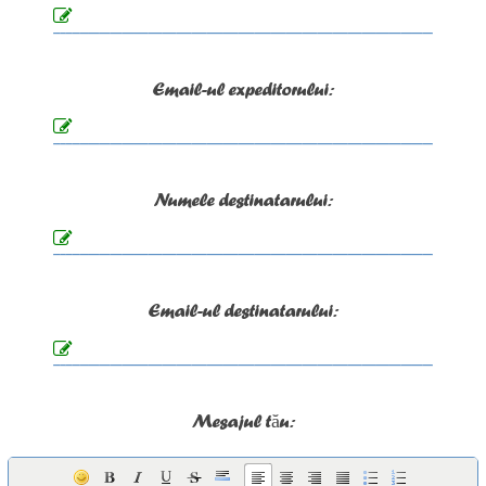
Email-ul expeditorului:
Numele destinatarului:
Email-ul destinatarului:
Mesajul tău: