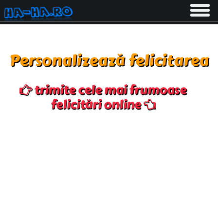
Toggle
navigati
Personalizează felicitarea
trimite cele mai frumoase
felicitări online