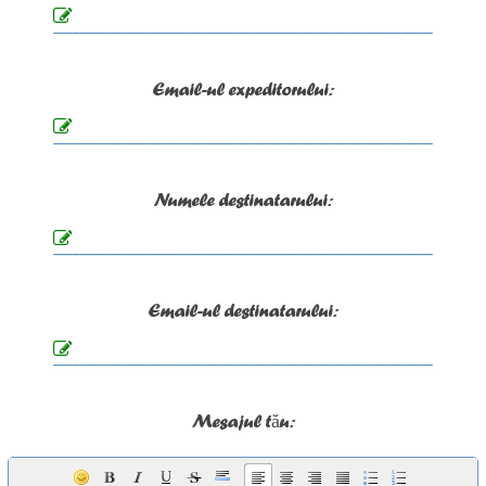
Email-ul expeditorului:
Numele destinatarului:
Email-ul destinatarului:
Mesajul tău: