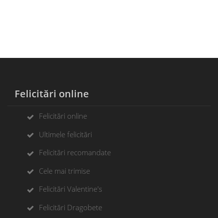
Felicitări online
Felicitări online
Ultimele felicitări
Felicitări recomandate
Cele mai trimise
Felicitări Valentine's
Felicitări Dragobete