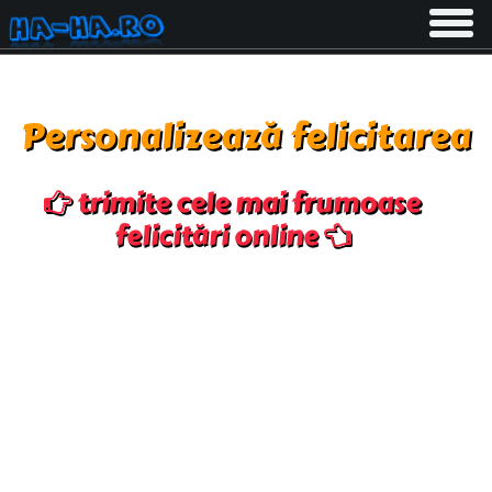
Toggle
navigati
Personalizează felicitarea
trimite cele mai frumoase
felicitări online