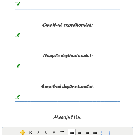
Email-ul expeditorului:
Numele destinatarului:
Email-ul destinatarului:
Mesajul tău: