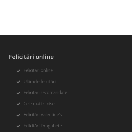
Felicitări online
Felicitări online
Ultimele felicitări
Felicitări recomandate
Cele mai trimise
Felicitări Valentine's
Felicitări Dragobete