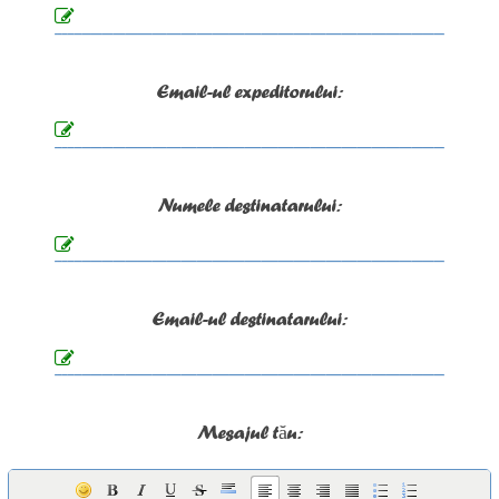
Email-ul expeditorului:
Numele destinatarului:
Email-ul destinatarului:
Mesajul tău: