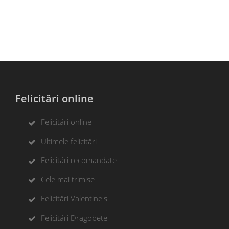
Felicitări online
Felicitări online
Ultimele felicitări
Felicitări recomandate
Cele mai trimise
Felicitări Valentine's
Felicitări Dragobete