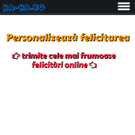
Toggle
navigati
Personalizează felicitarea
trimite cele mai frumoase
felicitări online