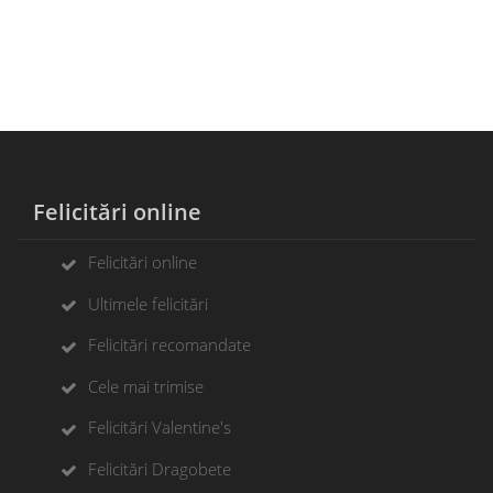
Felicitări online
Felicitări online
Ultimele felicitări
Felicitări recomandate
Cele mai trimise
Felicitări Valentine's
Felicitări Dragobete