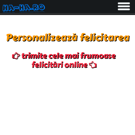
Toggle
navigati
Personalizează felicitarea
trimite cele mai frumoase
felicitări online