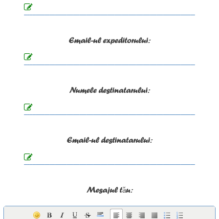
Email-ul expeditorului:
Numele destinatarului:
Email-ul destinatarului:
Mesajul tău: