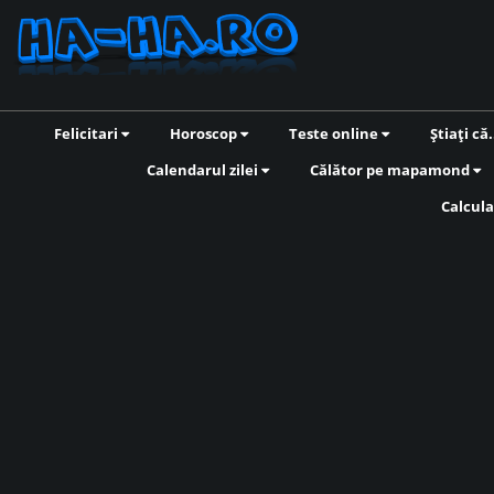
Felicitari
Horoscop
Teste online
Știați că.
Calendarul zilei
Călător pe mapamond
Calcula