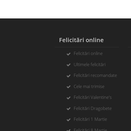
Felicitări online
F
Felicitări online
Ultimele felicitări
Felicitări recomandate
Cele mai trimise
Felicitări Valentine's
Felicitări Dragobete
Felicitări 1 Martie
Felicitări 8 Martie