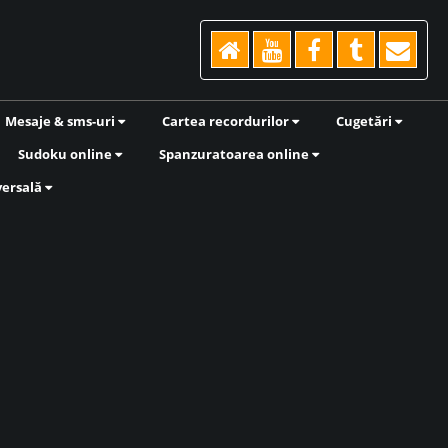
Mesaje & sms-uri
Cartea recordurilor
Cugetări
Sudoku online
Spanzuratoarea online
versală