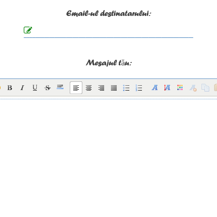
Email-ul destinatarului:
Mesajul tău: