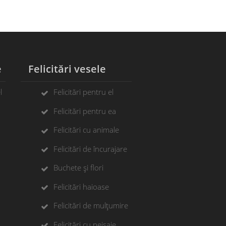
e
Felicitări vesele
l
Felicitări pentru el
Felicitări pentru ea
Felicitări cu animale
Felicitări de încurajare
Buchete și flori
Felicitări haioase
Felicitări de mulțumire
Felicitări cu peisaje