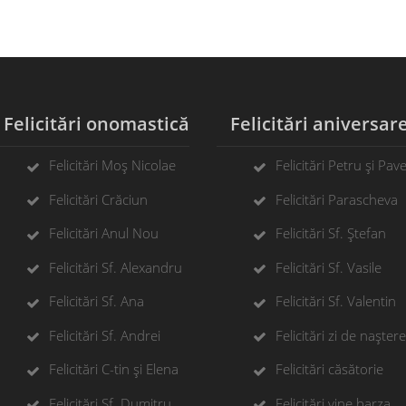
elicitări onomastică
Felicitări aniversar
Felicitări Moș Nicolae
Felicitări Petru și Pave
Felicitări Crăciun
Felicitări Parascheva
Felicitări Anul Nou
Felicitări Sf. Ștefan
Felicitări Sf. Alexandru
Felicitări Sf. Vasile
Felicitări Sf. Ana
Felicitări Sf. Valentin
Felicitări Sf. Andrei
Felicitări zi de naștere
Felicitări C-tin și Elena
Felicitări căsătorie
Felicitări Sf. Dumitru
Felicitări vine barza