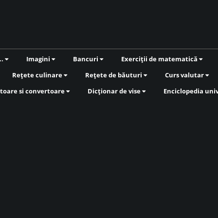
..
Imagini
Bancuri
Exerciții de matematică
Rețete culinare
Rețete de băuturi
Curs valutar
toare si convertoare
Dicționar de vise
Enciclopedia uni