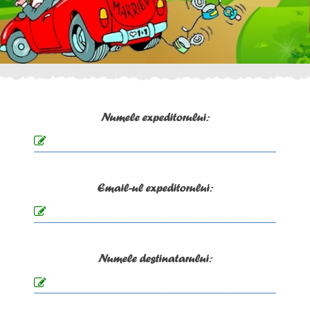
Numele expeditorului:
Email-ul expeditorului:
Numele destinatarului: