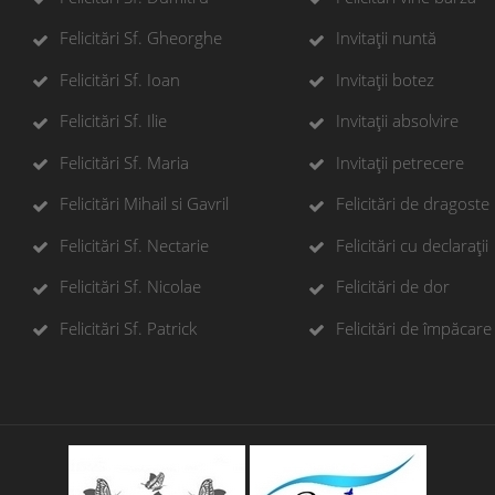
Felicitări Sf. Gheorghe
Invitații nuntă
Felicitări Sf. Ioan
Invitații botez
Felicitări Sf. Ilie
Invitații absolvire
Felicitări Sf. Maria
Invitații petrecere
Felicitări Mihail si Gavril
Felicitări de dragoste
Felicitări Sf. Nectarie
Felicitări cu declarații
Felicitări Sf. Nicolae
Felicitări de dor
Felicitări Sf. Patrick
Felicitări de împăcare