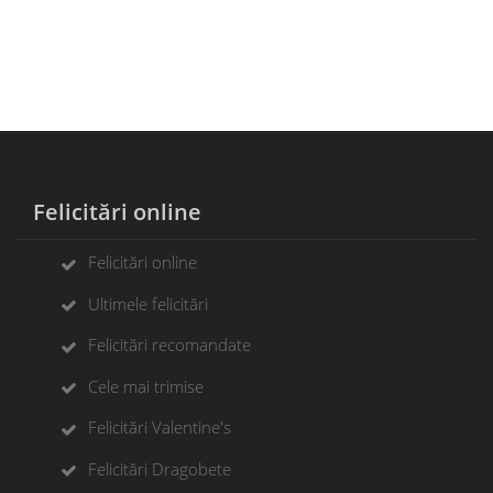
Felicitări online
Felicitări online
Ultimele felicitări
Felicitări recomandate
Cele mai trimise
Felicitări Valentine's
Felicitări Dragobete