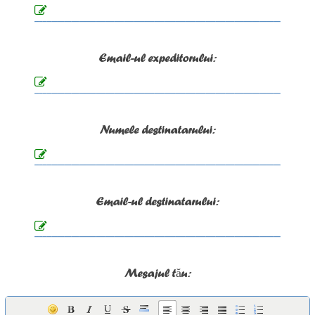
Email-ul expeditorului:
Numele destinatarului:
Email-ul destinatarului:
Mesajul tău: