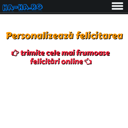
Toggle
navigati
Personalizează felicitarea
trimite cele mai frumoase
felicitări online