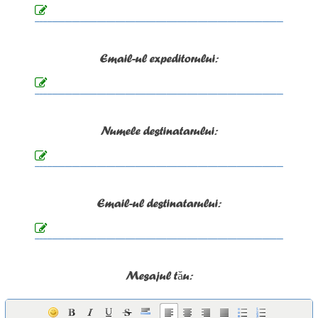
Email-ul expeditorului:
Numele destinatarului:
Email-ul destinatarului:
Mesajul tău: