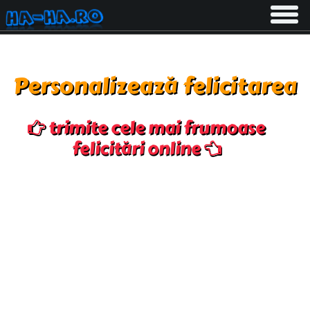
Toggle
navigati
Personalizează felicitarea
trimite cele mai frumoase
felicitări online