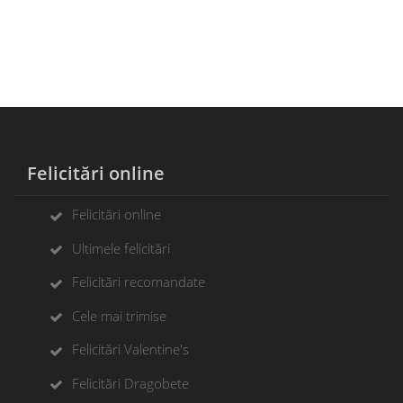
Felicitări online
Felicitări online
Ultimele felicitări
Felicitări recomandate
Cele mai trimise
Felicitări Valentine's
Felicitări Dragobete