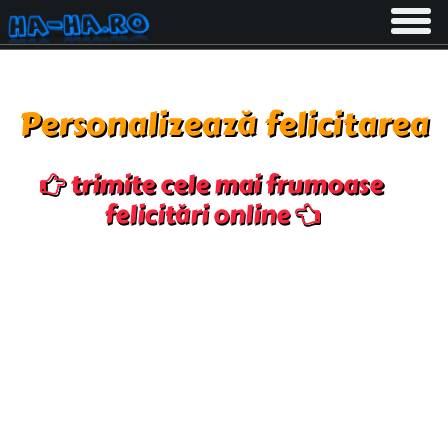
Toggle
navigati
Personalizează felicitarea
trimite cele mai frumoase
felicitări online