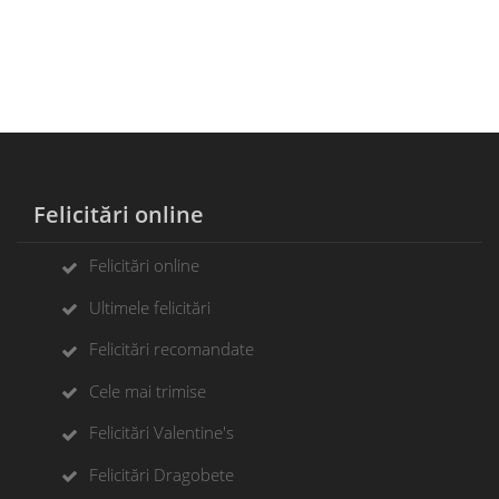
Felicitări online
Felicitări online
Ultimele felicitări
Felicitări recomandate
Cele mai trimise
Felicitări Valentine's
Felicitări Dragobete