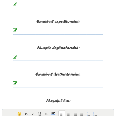
Email-ul expeditorului:
Numele destinatarului:
Email-ul destinatarului:
Mesajul tău: