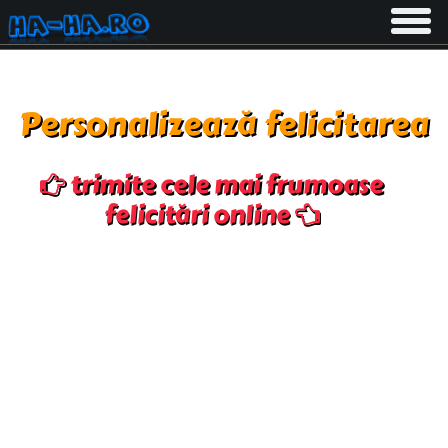
Toggle
navigati
Personalizează felicitarea
trimite cele mai frumoase
felicitări online