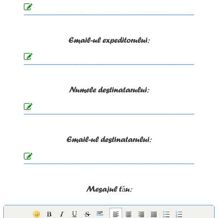
Email-ul expeditorului:
Numele destinatarului:
Email-ul destinatarului:
Mesajul tău: