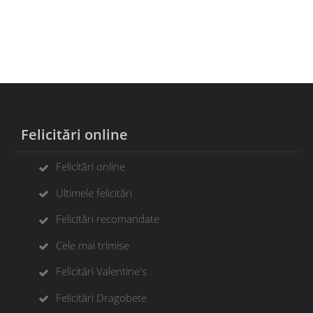
Felicitări online
Felicitări online
Ultimele felicitări
Felicitări recomandate
Cele mai trimise
Felicitări Valentine's
Felicitări Dragobete