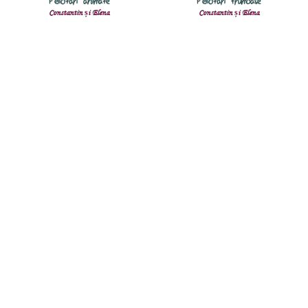
Felicitări animate
Felicitări frumoase
Constantin și Elena
Constantin și Elena