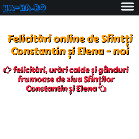
Toggle
navigati
Felicitări online de Sfintți
Constantin și Elena - noi
felicitări, urări calde și gânduri
frumoase de ziua Sfinților
Constantin și Elena