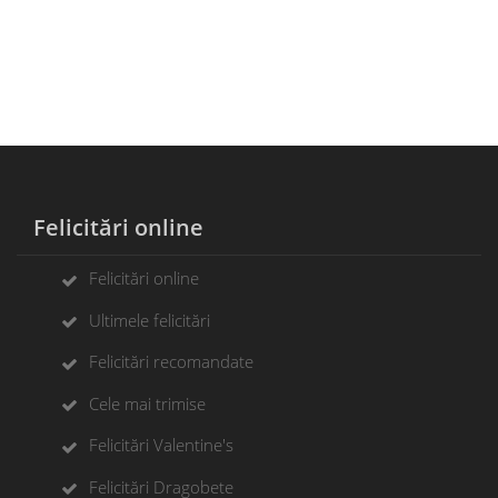
Felicitări online
Felicitări online
Ultimele felicitări
Felicitări recomandate
Cele mai trimise
Felicitări Valentine's
Felicitări Dragobete